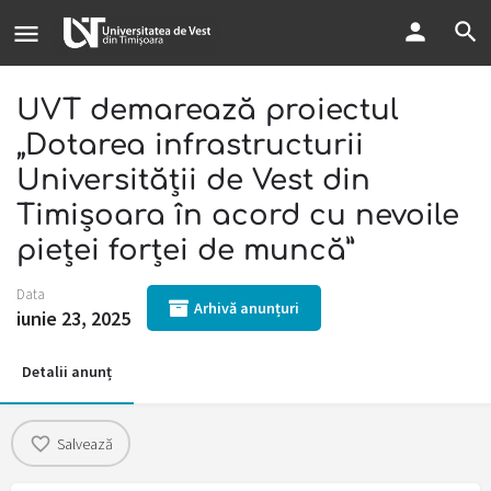
UVT demarează proiectul
„Dotarea infrastructurii
Universității de Vest din
Timișoara în acord cu nevoile
pieței forței de muncă”
Data
Arhivă anunțuri
iunie 23, 2025
Detalii anunț
Salvează