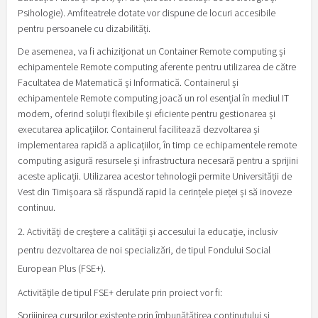
Psihologie). Amfiteatrele dotate vor dispune de locuri accesibile
pentru persoanele cu dizabilități.
De asemenea, va fi achiziționat un Container Remote computing și
echipamentele Remote computing aferente pentru utilizarea de către
Facultatea de Matematică și Informatică. Containerul și
echipamentele Remote computing joacă un rol esențial în mediul IT
modern, oferind soluții flexibile și eficiente pentru gestionarea și
executarea aplicațiilor. Containerul facilitează dezvoltarea și
implementarea rapidă a aplicațiilor, în timp ce echipamentele remote
computing asigură resursele și infrastructura necesară pentru a sprijini
aceste aplicații. Utilizarea acestor tehnologii permite Universității de
Vest din Timișoara să răspundă rapid la cerințele pieței și să inoveze
continuu.
Activități de creștere a calității și accesului la educație, inclusiv
pentru dezvoltarea de noi specializări, de tipul Fondului Social
European Plus (FSE+).
Activitățile de tipul FSE+ derulate prin proiect vor fi:
Sprijinirea cursurilor existente prin îmbunătățirea conținutului și