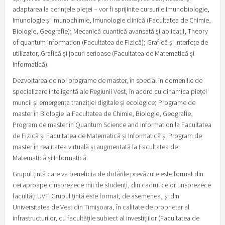
adaptarea la cerințele pieței – vor fi sprijinite cursurile Imunobiologie,
Imunologie și imunochimie, Imunologie clinică (Facultatea de Chimie,
Biologie, Geografie); Mecanică cuantică avansată și aplicații, Theory
of quantum information (Facultatea de Fizică); Grafică și Interfețe de
utilizator, Grafică și jocuri serioase (Facultatea de Matematică și
Informatică).
Dezvoltarea de noi programe de master, în special în domeniile de
specializare inteligentă ale Regiunii Vest, în acord cu dinamica pieței
muncii și emergența tranziției digitale și ecologice; Programe de
master în Biologie la Facultatea de Chimie, Biologie, Geografie,
Program de master în Quantum Science and Information la Facultatea
de Fizică și Facultatea de Matematică și Informatică și Program de
master în realitatea virtuală și augmentată la Facultatea de
Matematică și Informatică.
Grupul țintă care va beneficia de dotările prevăzute este format din
cei aproape cinsprezece mii de studenți, din cadrul celor unsprezece
facultăți UVT. Grupul țintă este format, de asemenea, și din
Universitatea de Vest din Timișoara, în calitate de proprietar al
infrastructurilor, cu facultățile subiect al investițiilor (Facultatea de