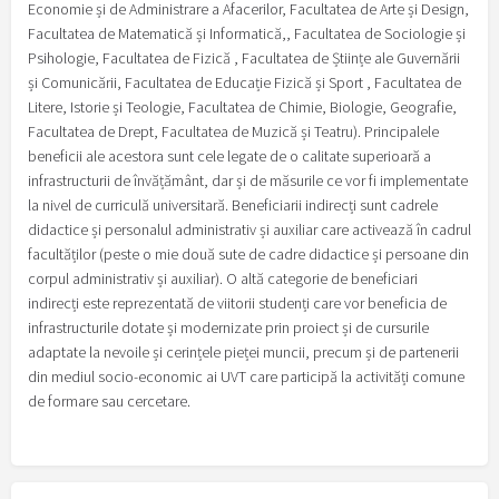
Economie și de Administrare a Afacerilor, Facultatea de Arte și Design,
Facultatea de Matematică și Informatică,, Facultatea de Sociologie și
Psihologie, Facultatea de Fizică , Facultatea de Științe ale Guvernării
și Comunicării, Facultatea de Educație Fizică și Sport , Facultatea de
Litere, Istorie și Teologie, Facultatea de Chimie, Biologie, Geografie,
Facultatea de Drept, Facultatea de Muzică și Teatru). Principalele
beneficii ale acestora sunt cele legate de o calitate superioară a
infrastructurii de învățământ, dar și de măsurile ce vor fi implementate
la nivel de curriculă universitară. Beneficiarii indirecți sunt cadrele
didactice și personalul administrativ și auxiliar care activează în cadrul
facultăților (peste o mie două sute de cadre didactice și persoane din
corpul administrativ și auxiliar). O altă categorie de beneficiari
indirecți este reprezentată de viitorii studenți care vor beneficia de
infrastructurile dotate și modernizate prin proiect și de cursurile
adaptate la nevoile și cerințele pieței muncii, precum și de partenerii
din mediul socio-economic ai UVT care participă la activități comune
de formare sau cercetare.