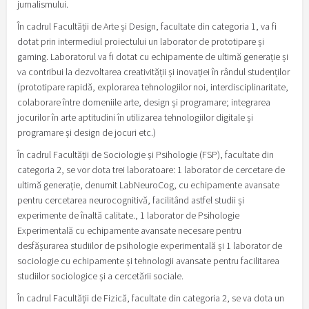
jurnalismului.
În cadrul Facultății de Arte și Design, facultate din categoria 1, va fi
dotat prin intermediul proiectului un laborator de prototipare și
gaming. Laboratorul va fi dotat cu echipamente de ultimă generație și
va contribui la dezvoltarea creativității și inovației în rândul studenților
(prototipare rapidă, explorarea tehnologiilor noi, interdisciplinaritate,
colaborare între domeniile arte, design și programare; integrarea
jocurilor în arte aptitudini în utilizarea tehnologiilor digitale și
programare și design de jocuri etc.)
În cadrul Facultății de Sociologie și Psihologie (FSP), facultate din
categoria 2, se vor dota trei laboratoare: 1 laborator de cercetare de
ultimă generație, denumit LabNeuroCog, cu echipamente avansate
pentru cercetarea neurocognitivă, facilitând astfel studii și
experimente de înaltă calitate., 1 laborator de Psihologie
Experimentală cu echipamente avansate necesare pentru
desfășurarea studiilor de psihologie experimentală și 1 laborator de
sociologie cu echipamente și tehnologii avansate pentru facilitarea
studiilor sociologice și a cercetării sociale.
În cadrul Facultății de Fizică, facultate din categoria 2, se va dota un