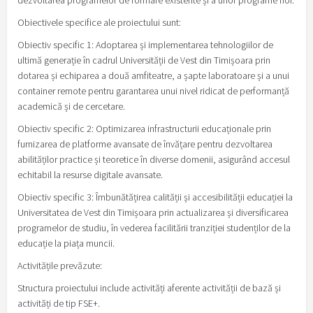
dezvoltarea programelor de formare existente și a unor programe noi.
Obiectivele specifice ale proiectului sunt:
Obiectiv specific 1: Adoptarea și implementarea tehnologiilor de
ultimă generație în cadrul Universității de Vest din Timișoara prin
dotarea și echiparea a două amfiteatre, a șapte laboratoare și a unui
container remote pentru garantarea unui nivel ridicat de performanță
academică și de cercetare.
Obiectiv specific 2: Optimizarea infrastructurii educaționale prin
furnizarea de platforme avansate de învățare pentru dezvoltarea
abilităților practice și teoretice în diverse domenii, asigurând accesul
echitabil la resurse digitale avansate.
Obiectiv specific 3: Îmbunătățirea calității și accesibilității educației la
Universitatea de Vest din Timișoara prin actualizarea și diversificarea
programelor de studiu, în vederea facilitării tranziției studenților de la
educație la piața muncii.
Activitățile prevăzute:
Structura proiectului include activități aferente activității de bază și
activități de tip FSE+.