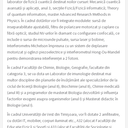
laborator de fizică cuantică destinat noilor cursuri: Mecanică cuantică
avansată și aplicații, anul 3, secțiile Fizică/Fizică informatică; Theory
of quantum information, master Advanced Research Methods in
Physics. În cadrul dotărilor vor fi integrate modulele: sursă de
inseparabilitate ajustabilă, filtru de polarizare motorizat și cuplare cu
fibră optică; studiul NV-urilor în diamant cu configurare confocală, ce
include o sursa de microunde pulsate, sursa laser și bobine;
Interferometru Michelson împreuna cu un sistem de deplasare
motorizat și oglinzi piezoelectrice și interferometrul Hong-Ou-Mandel
pentru demonstrarea interferenței a 2 fotoni.
În cadrul Facultății de Chimie, Biologie, Geografie, facultate din
categoria 3, se va dota un Laborator de imunologie destinat mai
multor discipline din planurile de învățământ ale specializărilor de la
ciclul de licență Biologie (anul II), Biochimie (anul II), Chimie medicală
(anul III) și a programelor de masterat Biologia dezvoltării și influența
factorilor exogeni asupra organismelor (anul I) și Masterat didactic în
Biologie (anul I).
În cadrul Universității de Vest din Timișoara, vor fi dotate 2 amfiteatre,
cu dotări IT, mobilier, corpuri iluminat etc., A32 (alocat Facultății de
Educație Fizică și Sport) și A33 (alocat Facultății de Sociologie și