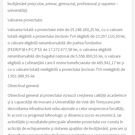
învățământ preșcolar, primar, gimnazial, profesional și superior –
universități).
Valoarea proiectului:
Valoarea totală a proiectului este de 25.248.180,25 lei, cu o valoare
totală eligibilă a proiectului (inclusiv TVA eligibil) de 23.297.110,30 lei,
o valoare eligibilă nerambursabilă din partea fondurilor
(FEDR/FSE+/FC/FTJ) de 17.272.477,58 lei, o valoarea eligibilă
nerambursabilă din bugetul național de 5.558.690,55 lei, o valoare
eligibilă a cofinanțării care îi revine beneficiarului de 465.942,17 lei și
cu o valoare totală neeligibilă a proiectului (inclusiv TVA neeligibil) de
1.951.069,95 lei.
Obiectivul general:
Obiectivul general al proiectului vizează creșterea calității academice
și a capacității de inovare a Universității de Vest din Timișoara prin
dezvoltarea infrastructurii educaționale a celor unsprezece facultăți,
în acord cu progresul tehnologic și dinamica socio-economică, iar
activitățile și rezultatele principale aferente proiectului vor consta în
achiziții de echipamente și dotarea spațiilor de învățământ, precum și