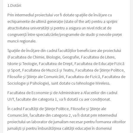
1.Dotări:
Prin intermediul proiectului vor fi dotate spațiile de învățare cu
echipamente de ultimă generație (state of the art) pentru a sprijini
atractivitatea universității și pentru a asigura un nivel ridicat de
congruență între specializările/programele de studii și nevoile pieței
muncii regionale.
Spațiile de învățare din cadrul facultăților beneficiare ale proiectului
(Facultatea de Chimie, Biologie, Geografie, Facultatea de Litere,
Istorie și Teologie, Facultatea de Drept, Facultatea de Educație Fizică
și Sport, Facultatea de Muzică și Teatru, Facultatea de Științe Politice,
Filosofie și Științe ale Comunicării, Facultatea de Fizică, Facultatea de
Sociologie și Psihologie), sunt dotate cu tehnologie Wireless.
Facultatea de Economie și de Administrare a Afacerilor din cadrul
UVT, facultate din categoria 1, va fi dotată cu aer condiționat.
În cadrul Facultății de Științe Politice, Filosofie și Științe ale
Comunicării, facultate din categoria 2, va fi dotat prin intermediul
proiectului un laborator de jurnalism necesar pentru formarea viitorilor
jurnaliști și pentru îmbunătățirea calității educației în domeniul