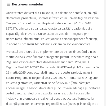
Descrierea anunțului
Universitatea de Vest din Timișoara, în calitate de beneficiar, anunță
demararea proiectului „Dotarea infrastructurii Universității de Vest din
Timișoara în acord cu nevoile pieței forței de muncă“ (Cod SMIS:
327277), prin care se va realiza creșterea calității academice și a
capacității de inovare a Universității de Vest din Timișoara prin
dezvoltarea infrastructurii educaționale a celor unsprezece facultăți,
în acord cu progresul tehnologic și dinamica socio-economică.
Proiectul are o durată de implementare de 24 luni (începând din 25
martie 2025) și este finanțat prin Agentia pentru Dezvoltare Regionala
Regiunea Vest ca Autoritate de Management pentru Programul
Regional Vest 2021-2027. Reprezentanții ADR Vest și UVT au semnat în
25 martie 2025 contractul de finanțare al acestui proiect, inclus în
cadrul Programului Regional Vest 2021-2027, Prioritatea 6: O regiune
educată și atractivă, Obiectivul specific: RSO4.2 (Îmbunătățirea
accesului egal la servicii de calitate și incluzive în educație și învățarea
pe tot parcursul vieții prin dezvoltarea infrastructurii accesibile,
inclusiv prin promovarea rezilienței pentru educația și formarea la
distanță și online), Intervenția regională: 6.1.D (Investiții în unitățile de