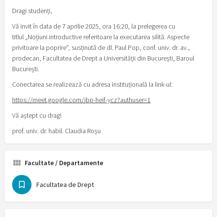
Dragi studenți,
Vă invit în data de 7 aprilie 2025, ora 16:20, la prelegerea cu
titlul „Noțiuni introductive referitoare la executarea silită. Aspecte
privitoare la poprire”
,
susținută de dl. Paul Pop, conf. univ. dr. av.,
prodecan, Facultatea de Drept a Universității din București, Baroul
București.
Conectarea se realizează cu adresa instituțională la link-ul:
https://meet.google.com/jbp-heif-ycz?authuser=1
Vă aștept cu drag!
prof. univ. dr. habil. Claudia Roșu
Facultate / Departamente
Facultatea de Drept