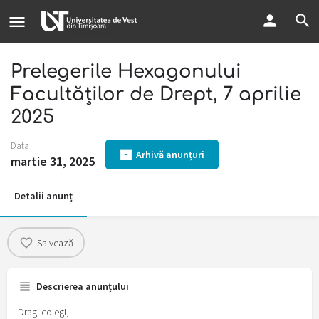
Prelegerile Hexagonului
Facultăților de Drept, 7 aprilie
2025
Data
Arhivă anunțuri
martie 31, 2025
Detalii anunț
Salvează
Descrierea anunțului
Dragi colegi,