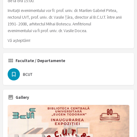
de la ora 15:00.
Invitații evenimentului vor fi: prof. univ. dr. Marilen Gabriel Pirtea,
rectorul UVT, prof. univ. dr. Vasile Țâra, director al B.C.U.T. între anii
1991- 2008, arhitectul Mihai Botescu. Amfitrionul
evenimentului va fi prof. univ. dr. Vasile Docea.
Vă așteptăm!
Facultate / Departamente
BCUT
Gallery