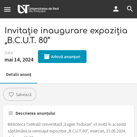
Invitație inaugurare expoziția
„B.C.U.T. 80”
Data
Arhivă anunțuri
mai 14, 2024
Detalii anunț
Salvează
Descrierea anunțului
Biblioteca Centrală Universitară „Eugen Todoran” vă invită în această
săptămână la vernisajul expoziției „B.C.U.T. 80”, miercuri, 15.05.2024,