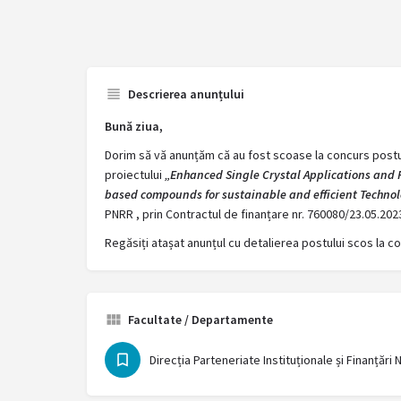
Descrierea anunțului
Bună ziua,
Dorim să vă anunțăm că au fost scoase la concurs postu
proiectului
„Enhanced Single Crystal Applications and R
based compounds for sustainable and efficient Techno
PNRR , prin Contractul de finanțare nr. 760080/23.05.202
Regăsiți atașat anunțul cu detalierea postului scos la c
Facultate / Departamente
Direcția Parteneriate Instituționale și Finanțăr