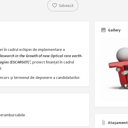
Salvează
Gallery
ri în cadrul echipei de implementare a
esearch in the Growth of new Optical rare earth-
logies (ESCARGOT)”,
proiect finanțat în cadrul
3.
oncurs și termenul de depunere a candidaturilor.
i Nerambursabile
Atașament